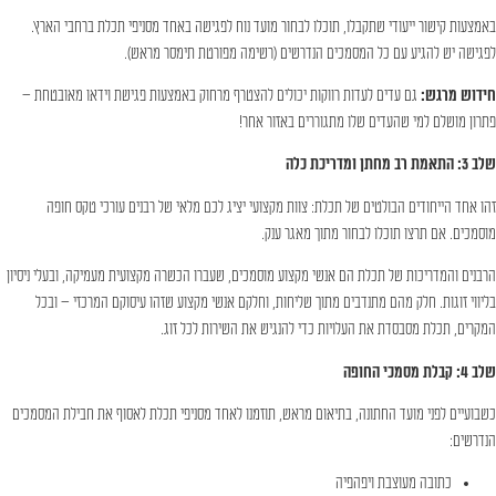
באמצעות קישור ייעודי שתקבלו, תוכלו לבחור מועד נוח לפגישה באחד מסניפי תכלת ברחבי הארץ.
לפגישה יש להגיע עם כל המסמכים הנדרשים (רשימה מפורטת תימסר מראש).
חידוש מרגש:
גם עדים לעדות רווקות יכולים להצטרף מרחוק באמצעות פגישת וידאו מאובטחת –
פתרון מושלם למי שהעדים שלו מתגוררים באזור אחר!
שלב 3: התאמת רב מחתן ומדריכת כלה
זהו אחד הייחודים הבולטים של תכלת: צוות מקצועי יציג לכם מלאי של רבנים עורכי טקס חופה
מוסמכים. אם תרצו תוכלו לבחור מתוך מאגר ענק.
הרבנים והמדריכות של תכלת הם אנשי מקצוע מוסמכים, שעברו הכשרה מקצועית מעמיקה, ובעלי ניסיון
בליווי זוגות. חלק מהם מתנדבים מתוך שליחות, וחלקם אנשי מקצוע שזהו עיסוקם המרכזי – ובכל
המקרים, תכלת מסבסדת את העלויות כדי להנגיש את השירות לכל זוג.
שלב 4: קבלת מסמכי החופה
כשבועיים לפני מועד החתונה, בתיאום מראש, תוזמנו לאחד מסניפי תכלת לאסוף את חבילת המסמכים
הנדרשים:
כתובה מעוצבת ויפהפיה