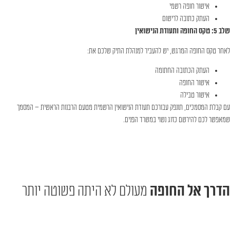
אישור חופה רשמי
העתק כתובה לרישום
שלב 5: טקס החופה ותעודת הנישואין
לאחר טקס החופה המרגש, יש להעביר למנהלת התיק שלכם את:
העתק הכתובה החתומה
אישור החופה
אישור טבילה
עם קבלת המסמכים, תונפק עבורכם תעודת הנישואין הרשמית מטעם הרבנות הראשית – המסמך
שמאפשר לכם להירשם כזוג נשוי במשרד הפנים.
הדרך אל החופה
מעולם לא היתה פשוטה יותר