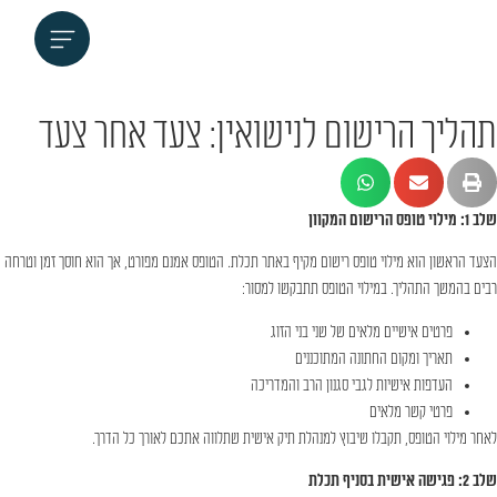
תהליך הרישום לנישואין: צעד אחר צעד
שלב 1: מילוי טופס הרישום המקוון
הצעד הראשון הוא מילוי טופס רישום מקיף באתר תכלת. הטופס אמנם מפורט, אך הוא חוסך זמן וטרחה
רבים בהמשך התהליך. במילוי הטופס תתבקשו למסור:
פרטים אישיים מלאים של שני בני הזוג
תאריך ומקום החתונה המתוכננים
העדפות אישיות לגבי סגנון הרב והמדריכה
פרטי קשר מלאים
לאחר מילוי הטופס, תקבלו שיבוץ למנהלת תיק אישית שתלווה אתכם לאורך כל הדרך.
שלב 2: פגישה אישית בסניף תכלת