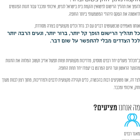
להפוך את תהליך הרישום לנישואין והקמת בית בישראל לנגיש, איכותי ומכבד עבור זוגות הפוגשים
לראשונה את הטקס היהודי המשמעותי ביותר החופה.
אנחנו מאמינים שכשעושים דברים עם לב גדול וכלים מקצועיים בצורה מסודרת,
כל תהליך הרישום הופך קל יותר, ברור יותר, ונעים הרבה יותר
לכל הצדדים מבלי להתפשר על שום דבר.
ב"תכלת" פועלים יחד רבנים מנוסים, מדריכות מקצועיות וצוות תפעול אדיב וקשוב המלווה את הזוגות
מהצעד הראשון ועד היום המרגש בו יעמדו יחד תחת החופה.
לצד זה, אנו משקיעים רבות בהכשרה, כלים וקהילה מקצועית לרבנים ולמדריכות, מתוך רצון לבנות מערך
חזק, איכותי ומכבד.
מה אנחנו
מציעים?
מאגר רבנים