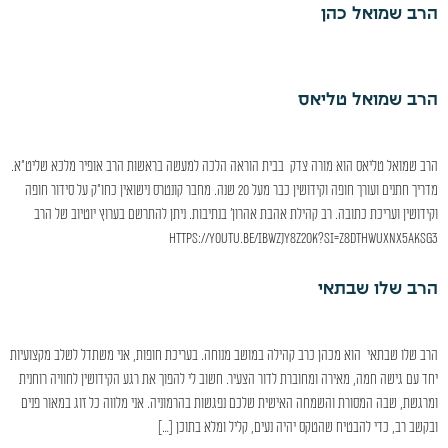
הרב שמואל כהן
הרב שמואל טליאס
הרב שמואל טליאס הוא מורה צדק בבית הוראה הלכה למעשה בראשות הרב אופיר מלכא שליט"א.
מדריך חתנים ועורך חופה וקידושין כבר מעל 20 שנה. מחבר קונטרס נישואין כחו"ק על סידור חופה
וקידושין ועריכת כתובה. רב קהילת אהבת אהרון' בנתיבות. ניתן להתרשם בערוץ יוטיוב של הרב
https://youtu.be/IBWZJy8Z2ok?si=Z8dTHWuxNx5akSg3
הרב שלו שבתאי
הרב שלו שבתאי הוא מכהן כרב קהילה במושב מנוחה. בעריכת חופות, אני משתדל לשלב מקצועיות
יחד עם גישה חמה, מאירה ומחוברת לדור הצעיר. חשוב לי להפוך את רגע הקידושין לחוויה רוחנית
ומרגשת, שבה המסורת והשמחה האישית שלכם נפגשות בהרמוניה. אני מלווה כל זוג במאור פנים
ובקשב רב, כדי להבטיח שהטקס יהיה נעים, קליל ומלא בתוכן […]