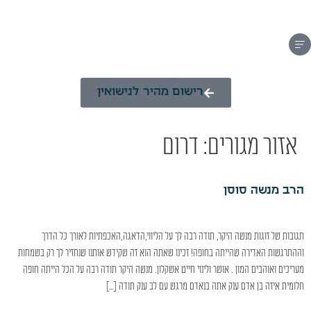
רישום מהיר לנישואין
אזור מגורים:
דרום
הרב מנשה סוסן
תגובות של זוגות מנשה היקר, תודה רבה לך על הליווי,הדאגה,האכפתיות לאורך כל הדרך
וההתרגשות האדירה שהייתה בחופה! זכינו שאתה הוא זה שקידש אותנו שנחזיר לך רק בשמחות
מעריכים ואוהבים המון . אושר ולינוי חייט אשקלון. מנשה היקר תודה רבה על הכל הייתה חופה
חלומית איזה בן אדם ענק אתה בנאדם מרגש עם לב ענק תודה […]