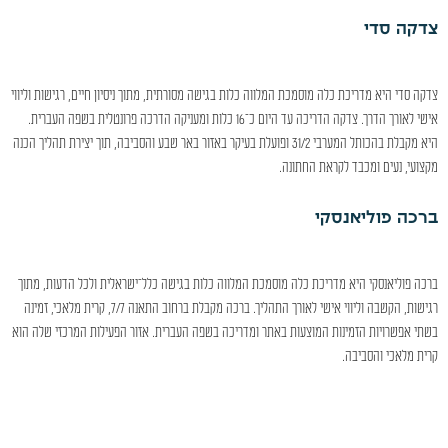
צדקה סדי
צדקה סדי היא מדריכת כלה מוסמכת המלווה כלות בגישה מסורתית, מתוך ניסיון חיים, רגישות וליווי
אישי לאורך הדרך. צדקה הדריכה עד היום כ־16 כלות ומעניקה הדרכה פרונטלית בשפה העברית.
היא מקבלת בהכותל המערבי 31/2 ופועלת בעיקר באזור באר שבע והסביבה, תוך יצירת תהליך הכנה
מקצועי, נעים ומכבד לקראת החתונה.
ברכה פוליאנסקי
ברכה פוליאנסקי היא מדריכת כלה מוסמכת המלווה כלות בגישה כלל־ישראלית ולכל הדעות, מתוך
רגישות, הקשבה וליווי אישי לאורך התהליך. ברכה מקבלת ברחוב התאנה 7/7, קרית מלאכי, זמינה
בשתי אפשרויות הזמינות המוצעות באתר ומדריכה בשפה העברית. אזור הפעילות המרכזי שלה הוא
קרית מלאכי והסביבה.