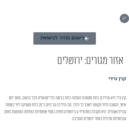
רישום מהיר לנישואין
אזור מגורים:
ירושלים
קרן ורדי
קרן ורדי היא מדריכת כלות מוסמכת המלווה כלות בגישה כלל־ישראלית ולכל הדעות, מתוך יחס
אישי, הקשבה וליווי מקצועי לאורך כל הדרך. קרן הדריכה עד היום כ־20 כלות ומעניקה ליווי בשפות
עברית ואנגלית. היא מקבלת באלחריזי 4 בירושלים וזמינה בשתי אפשרויות הזמינות המוצעות באתר,
עם פעילות מרכזית באזור ירושלים והסביבה.