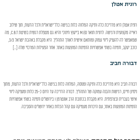
רונית אטלן
רונית אטלן היא מדריכת כלה ותיקה המלווה כלות בגישה כלל־ישראלית ולכל הדעות, תוך שילוב
ראייה מקצועית ורגישה. לרונית תואר M.Ed בייעוץ חינוכי והיא גם מטפלת רגשית בשיטת C.B.T, מה
שמאפשר לה להעניק ליווי עמוק ומותאם אישית לאורך התהליך. היא מקבלת באהבת ישראל 3/3,
כוכב יעקב, וזמינה בשתי אפשרויות הזמינות המוצעות באתר. אזור הפעילות המרכזי שלה […]
דבורה חביב
דבורה חביב היא מדריכת כלה ותיקה ומנוסה, המלווה כלות בגישה כלל־ישראלית ולכל הדעות, מתוך
ניסיון חיים, רגישות והבנה עמוקה של התהליך. דבורה הדריכה עד היום כ-25 כלות ומעניקה ליווי
אישי בעברית ובצרפתית. היא מקבלת בכתובת הרב אונטרמן 1 בירושלים וזמינה בשתי אפשרויות
הזמינות המוצעות באתר, עם היכרות מעמיקה עם קהל הכלות באזור ירושלים והסביבה.