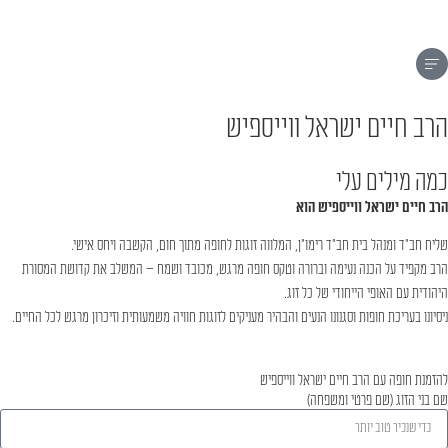
הרב חיים ישראל ווייספיש
כמה מילים עלי
הרב חיים ישראל ווייספיש הוא
שליח חב״ד ומנהל בית חב״ד רימו"ן, המלווה זוגות לחופה מתוך חום, הקשבה ויחס אישי.
הרב מקפיד על הכנה נעימה וברורה וטקס חופה מרגש, מכובד ושמח – המשלב את קדושת המסורת
היהודית עם האופי הייחודי של כל זוג.
ניסיונו בעריכת חופות וסגנונו הנעים והבהיר מעניקים לזוגות חוויה משמעותית וזיכרון מרגש לכל החיים.
להזמנת חופה עם הרב חיים ישראל ווייספיש
שם בני הזוג (שם פרטי ומשפחה)