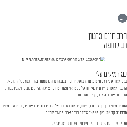
הרב חיים מרטון
רב לחופה
כמה מילים עלי
נעים מאוד, שמי הרב חיים מרטון, רב ושליח חב"ד בשכונת נווה גן בפתח תקווה. עבורי, ללוות זוג אל
הרגע המאושר בחייהם זו שליחות של ממש. אני מאמין שחופה צריכה להיות שילוב מדויק בין מסורת
מכובדת לאווירה שמחה, קלילה ומרגשת.
החופות שאני עורך הן מרגשות, קצרות, זורמות ומדברות אל הלב שלכם ושל האורחים, במטרה להשאיר
חותם של קדושה וחיוך שיישאר איתכם הרבה אחרי שהערב יסתיים.
אשמח ללוות גם אתכם ברגעים מיוחדים אלו ובכל מה שצריך.