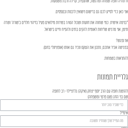
זו תהיה חופה שמחה ומרגשת, אותנטית, קלילה ורבת משמעות.
אני כאן כדי לסייע לכם גם ברישום נישואין לרבנות ובטפסים.
*בנימה אישית: כמי שחווה את זוועות ושכול ה7/10 בשירות מילואים פעיל בזיהוי חללים ב'שורה' ושדה
תימן, אני מרגיש שליחות לאומית להקים בתים ולהפיח חיים בישראל.
אז נפגש?
בפגישה אכיר אתכם, נתכנן את הטקס ונכיר גם אותו (אופציונלי בזום).
להתראות בשמחות.
גלריית תמונות
להזמנת חופה עם הרב יוסף יצחק (איקה) גלדציילר- רב לחופה
שם בני הזוג (שם פרטי ומשפחה)
אימייל