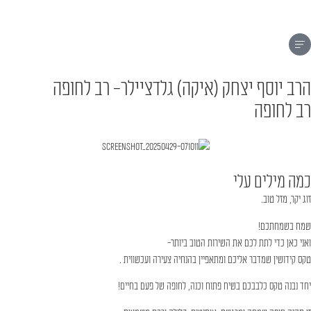
הרב יוסף יצחק (איקה) גלדציילר- רב לחופה
רב לחופה
כמה מילים עלי
זוג יקר, מזל טוב.
שמח בשמחתכם!
ואני כאן כדי לתת לכם את השירות הטוב ביותר-
טקס קידושין שמדבר אליכם ומתאפיין בהנחיה צעירה ועכשווית .
יחד נבנה טקס כלבבכם בשיח פתוח וכנה, לחופה של פעם בחיים!