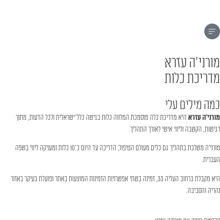
מורני'ה עזרא
מדריכת כלות
כמה מילים עלי
מורני׳ה עזרא
היא מדריכת כלה מוסמכת המלווה כלות בגישה כלל־ישראלית ולכל הדעות, מתוך
רגישות, הקשבה וליווי אישי לאורך התהליך.
מורני׳ה משלבת בתהליך גם כלים מעולם הטיפול, הדריכה עד היום כ־10 כלות ומעניקה ליווי בשפה
העברית.
היא מקבלת ברחוב העליה 33, זמינה בשתי אפשרויות הזמינות המוצעות באתר ופועלת בעיקר באזור
נהריה והסביבה.