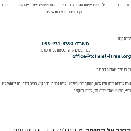
מענה הלכתי זמין
קהילת וואטסאפ
זום השתלמות חודשי
מפגש שנתי
פרופיל אישי באתר
ערכת מתנה לכלה
מענק כספי
חבילת פרסום אישית
יצירת קשר
משרד: 055-931-8390
(מענה בימים א'-ה', בשעות 10:00-16:00)
office@tchelet-israel.org
כל הזכויות שמורות ל׳תכלת׳
לורם איפסום דולור סיט אמט, קונסקטורר אדיפיסינג אלית לפרומי בלוף קינץ תתיח לרעח. לת צשחמי צש
בליא, מנסוטו צמלח לביקו ננבי, צמוקו בלוקריה.