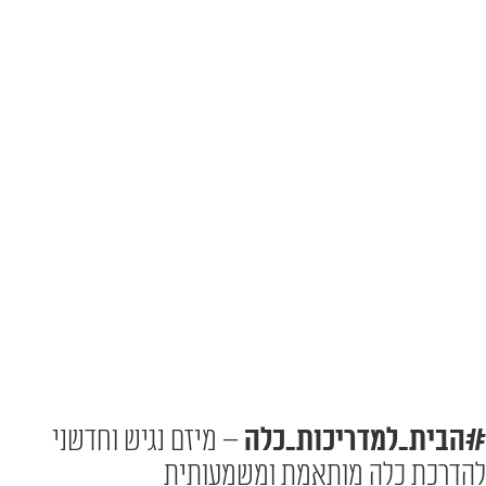
#הבית_למדריכות_כלה
– מיזם נגיש וחדשני
להדרכת כלה מותאמת ומשמעותית